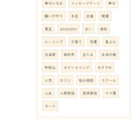
幸せになる
メッセージアート
幸せ
願いが叶う
冬至
立春
開運
夏至
ainasalon
占い
相性
ヒーリング
子育て
恋愛
星よみ
日高郡
御坊市
当たる
生命の樹
和歌山
カウンセリング
おすすめ
人気
口コミ
悩み相談
スクール
人生
人間関係
家族関係
マヤ暦
カード