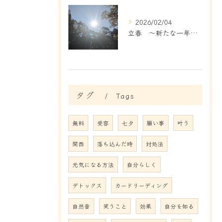
2026/02/04
立春 ～新たな一年のはじまりです～
タグ
Tags
無料
受容
七夕
願い事
叶う
関西
落ち込んだ時
対処法
元気になる方法
自分らしく
デトックス
カードリーディング
自然音
笑うこと
効果
自分を知る