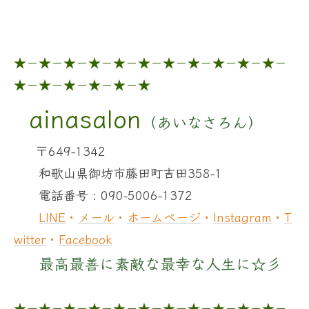
★－★－★－★－★－★－★－★－★－★－★－
★－★－★－★－★－★
ainasalon
（あいなさろん）
〒649-1342
和歌山県御坊市藤田町吉田358-1
電話番号 : 090-5006-1372
LINE
・
メール
・
ホームページ
・
Instagram
・
T
witter
・
Facebook
最高最善に素敵な最幸な人生に☆彡
★－★－★－★－★－★－★－★－★－★－★－