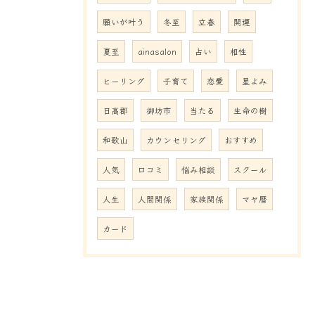
願いが叶う
冬至
立春
開運
夏至
ainasalon
占い
相性
ヒーリング
子育て
恋愛
星よみ
日高郡
御坊市
当たる
生命の樹
和歌山
カウンセリング
おすすめ
人気
口コミ
悩み相談
スクール
人生
人間関係
家族関係
マヤ暦
カード